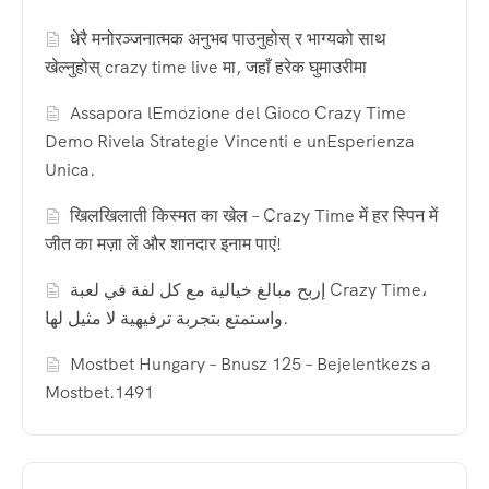
धेरै मनोरञ्जनात्मक अनुभव पाउनुहोस् र भाग्यको साथ
खेल्नुहोस् crazy time live मा, जहाँ हरेक घुमाउरीमा
Assapora lEmozione del Gioco Crazy Time
Demo Rivela Strategie Vincenti e unEsperienza
Unica.
खिलखिलाती किस्मत का खेल – Crazy Time में हर स्पिन में
जीत का मज़ा लें और शानदार इनाम पाएं!
إربح مبالغ خيالية مع كل لفة في لعبة Crazy Time،
واستمتع بتجربة ترفيهية لا مثيل لها.
Mostbet Hungary – Bnusz 125 – Bejelentkezs a
Mostbet.1491