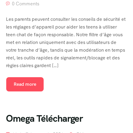
0 Comments
Blog Masonry
Les parents peuvent consulter les conseils de sécurité et
Masonry No Sidebar
les réglages d’appareil pour aider les teens à utiliser
teen chat de façon responsable. Notre filtre d’âge vous
Cart
met en relation uniquement avec des utilisateurs de
votre tranche d’âge, tandis que la modération en temps
Checkout
réel, les outils rapides de signalement/blocage et des
My account
règles claires gardent […]
Event List 1
Read more
Event List 2
Event List 3
Omega Télécharger
Event List 4
Event List 5