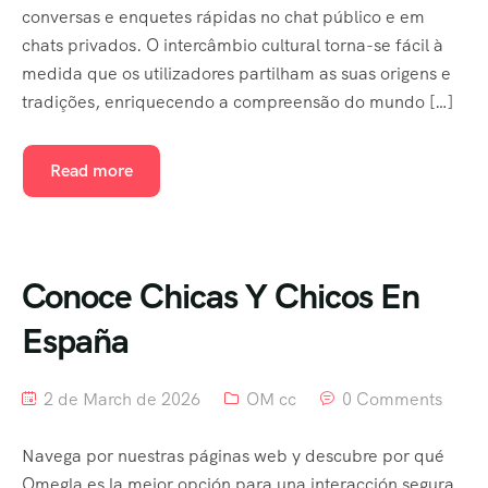
Tour List – Right Sidebar
conversas e enquetes rápidas no chat público e em
chats privados. O intercâmbio cultural torna-se fácil à
Tour List – Left Sidebar
medida que os utilizadores partilham as suas origens e
tradições, enriquecendo a compreensão do mundo […]
Tour List – America
Tour List – East Asia
Read more
Tour List – Mountain
Tour List – Beach
Conoce Chicas Y Chicos En
Tour Detail – By Guests
España
Destination List
2 de March de 2026
OM cc
0 Comments
Destination Detail
Navega por nuestras páginas web y descubre por qué
Destination List – v1
Omegla es la mejor opción para una interacción segura