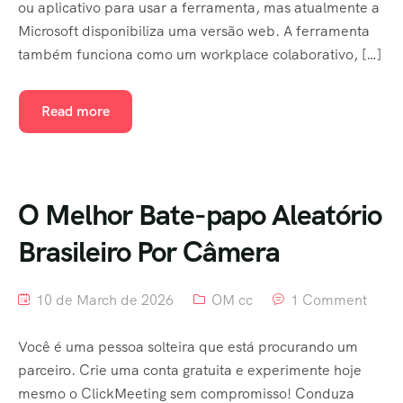
ou aplicativo para usar a ferramenta, mas atualmente a
Microsoft disponibiliza uma versão web. A ferramenta
Home 4
também funciona como um workplace colaborativo, […]
Home 5
Read more
Home 6
Home
Home 8
O Melhor Bate-papo Aleatório
Brasileiro Por Câmera
Tour List
Tour Detail
10 de March de 2026
OM cc
1 Comment
Tour List – List View
Você é uma pessoa solteira que está procurando um
Tour List – Grid View
parceiro. Crie uma conta gratuita e experimente hoje
mesmo o ClickMeeting sem compromisso! Conduza