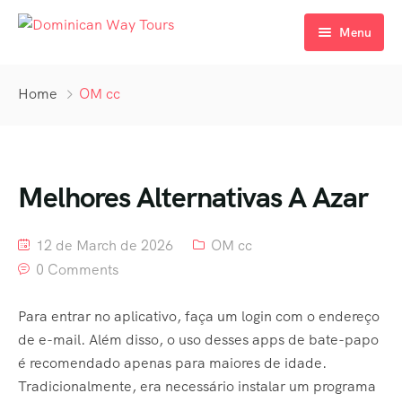
Menu
Home
Home
OM cc
Tours
Destination
Melhores Alternativas A Azar
Activity
Sale Off
Activity – Hiking
12 de March de 2026
OM cc
0 Comments
Page
Activity – Culture
Para entrar no aplicativo, faça um login com o endereço
Home
Activity – Beaches
de e-mail. Além disso, o uso desses apps de bate-papo
Home 2
Activity – Family
é recomendado apenas para maiores de idade.
Tradicionalmente, era necessário instalar um programa
Home 3