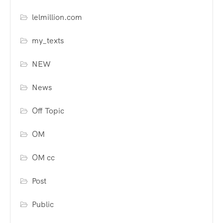
lelmillion.com
my_texts
NEW
News
Off Topic
OM
OM cc
Post
Public