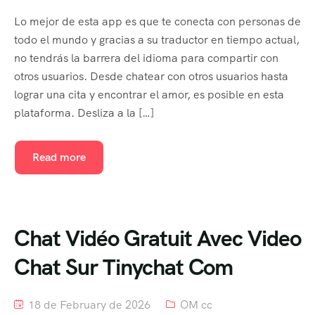
Meet Our Team
Lo mejor de esta app es que te conecta con personas de
todo el mundo y gracias a su traductor en tiempo actual,
Offer Page
no tendrás la barrera del idioma para compartir con
otros usuarios. Desde chatear con otros usuarios hasta
Gallery
lograr una cita y encontrar el amor, es posible en esta
plataforma. Desliza a la […]
Testimonial
Coming Soon
Read more
404 Page
Blog Default
Chat Vidéo Gratuit Avec Video
Default No Sidebar
Chat Sur Tinychat Com
Blog Grid
18 de February de 2026
OM cc
Grid No Sidebar