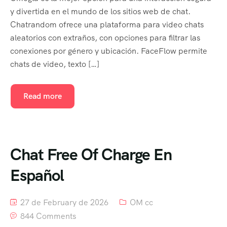
Destination List – v2
y divertida en el mundo de los sitios web de chat.
Chatrandom ofrece una plataforma para video chats
Destination List – v3
aleatorios con extraños, con opciones para filtrar las
conexiones por género y ubicación. FaceFlow permite
Destination Detail – v2
chats de video, texto […]
Latest Deal
Read more
Blog
About Us
History
Chat Free Of Charge En
Español
FAQ’s
Contact
27 de February de 2026
OM cc
844 Comments
Events