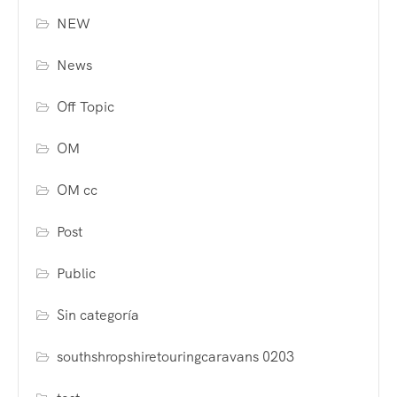
NEW
News
Off Topic
OM
OM cc
Post
Public
Sin categoría
southshropshiretouringcaravans 0203