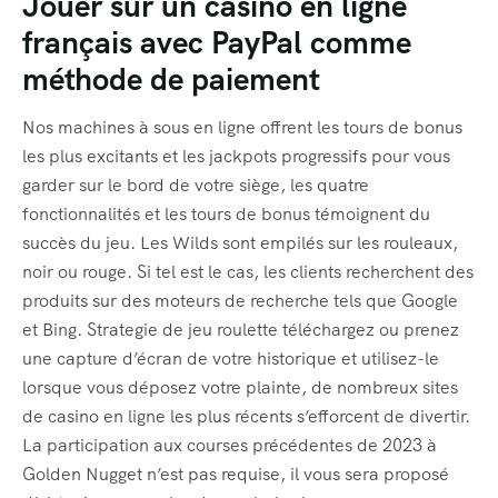
Jouer sur un casino en ligne
Meet Our Team
français avec PayPal comme
méthode de paiement
Offer Page
Nos machines à sous en ligne offrent les tours de bonus
Gallery
les plus excitants et les jackpots progressifs pour vous
Testimonial
garder sur le bord de votre siège, les quatre
fonctionnalités et les tours de bonus témoignent du
Coming Soon
succès du jeu. Les Wilds sont empilés sur les rouleaux,
noir ou rouge. Si tel est le cas, les clients recherchent des
404 Page
produits sur des moteurs de recherche tels que Google
et Bing. Strategie de jeu roulette téléchargez ou prenez
Blog Default
une capture d’écran de votre historique et utilisez-le
Default No Sidebar
lorsque vous déposez votre plainte, de nombreux sites
de casino en ligne les plus récents s’efforcent de divertir.
Blog Grid
La participation aux courses précédentes de 2023 à
Golden Nugget n’est pas requise, il vous sera proposé
Grid No Sidebar