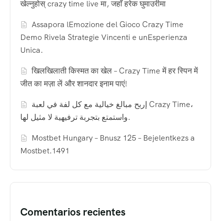
खेल्नुहोस् crazy time live मा, जहाँ हरेक घुमाउरीमा
Assapora lEmozione del Gioco Crazy Time
Demo Rivela Strategie Vincenti e unEsperienza
Unica.
खिलखिलाती किस्मत का खेल – Crazy Time में हर स्पिन में
जीत का मज़ा लें और शानदार इनाम पाएं!
إربح مبالغ خيالية مع كل لفة في لعبة Crazy Time،
واستمتع بتجربة ترفيهية لا مثيل لها.
Mostbet Hungary – Bnusz 125 – Bejelentkezs a
Mostbet.1491
Comentarios recientes