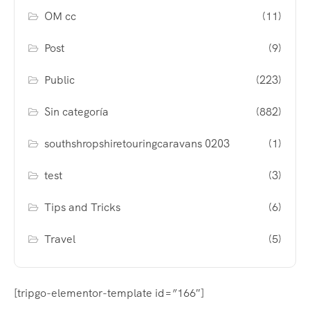
OM cc
(11)
Post
(9)
Public
(223)
Sin categoría
(882)
southshropshiretouringcaravans 0203
(1)
test
(3)
Tips and Tricks
(6)
Travel
(5)
[tripgo-elementor-template id=”166″]