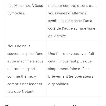
Destination List – v2
Les Machines À Sous
meilleur combo, disons que
Symboles.
vous venez d’atterrir 2
Destination List – v3
symboles de cloche l’un à
Destination Detail – v2
côté de l’autre sur une ligne
de victoire.
Latest Deal
Nous ne nous
Blog
souvenons pas d’une
Une fois que vous avez fait
About Us
autre machine à sous
cela, il nous faut plus que
utilisant ce sport
simplement faire défiler
History
comme thème, y
brièvement les opérateurs
FAQ’s
compris des leaders
disponibles.
Contact
tels que Netent.
Events