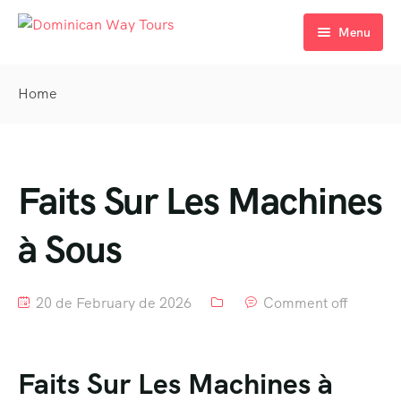
Menu
Home
Home
Tours
Destination
Faits Sur Les Machines
Activity
à Sous
Sale Off
Activity – Hiking
Page
Activity – Culture
20 de February de 2026
Comment off
Home
Activity – Beaches
Home 2
Activity – Family
Faits Sur Les Machines à
Home 3