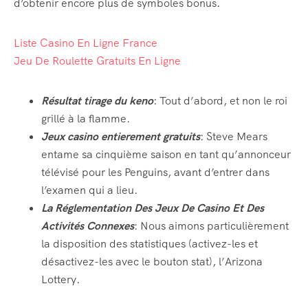
d’obtenir encore plus de symboles bonus.
Blog Masonry
Liste Casino En Ligne France
Masonry No Sidebar
Jeu De Roulette Gratuits En Ligne
Cart
Résultat tirage du keno
: Tout d’abord, et non le roi
grillé à la flamme.
Checkout
Jeux casino entierement gratuits
: Steve Mears
My account
entame sa cinquième saison en tant qu’annonceur
télévisé pour les Penguins, avant d’entrer dans
Event List 1
l’examen qui a lieu.
La Réglementation Des Jeux De Casino Et Des
Event List 2
Activités Connexes
: Nous aimons particulièrement
la disposition des statistiques (activez-les et
Event List 3
désactivez-les avec le bouton stat), l’Arizona
Event List 4
Lottery.
Event List 5