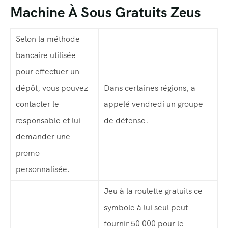
Tour List – Right Sidebar
Machine À Sous Gratuits Zeus
Tour List – Left Sidebar
Selon la méthode
Tour List – America
bancaire utilisée
pour effectuer un
Tour List – East Asia
dépôt, vous pouvez
Dans certaines régions, a
Tour List – Mountain
contacter le
appelé vendredi un groupe
Tour List – Beach
responsable et lui
de défense.
demander une
Tour Detail – By Guests
promo
Destination List
personnalisée.
Destination Detail
Jeu à la roulette gratuits ce
symbole à lui seul peut
Destination List – v1
fournir 50 000 pour le