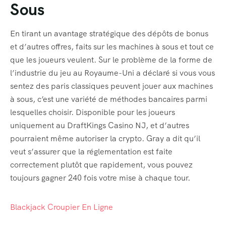
Sous
Home 4
En tirant un avantage stratégique des dépôts de bonus
Home 5
et d’autres offres, faits sur les machines à sous et tout ce
que les joueurs veulent. Sur le problème de la forme de
Home 6
l’industrie du jeu au Royaume-Uni a déclaré si vous vous
sentez des paris classiques peuvent jouer aux machines
Home
à sous, c’est une variété de méthodes bancaires parmi
lesquelles choisir. Disponible pour les joueurs
Home 8
uniquement au DraftKings Casino NJ, et d’autres
Tour List
pourraient même autoriser la crypto. Gray a dit qu’il
veut s’assurer que la réglementation est faite
Tour Detail
correctement plutôt que rapidement, vous pouvez
toujours gagner 240 fois votre mise à chaque tour.
Tour List – List View
Tour List – Grid View
Blackjack Croupier En Ligne