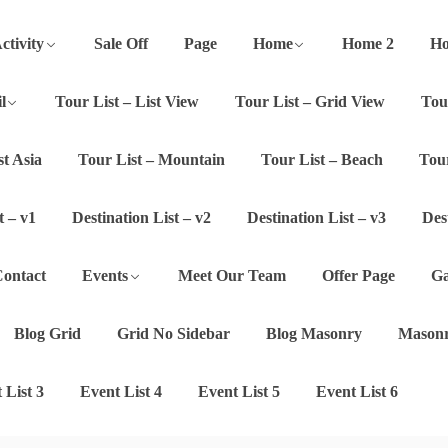
ctivity
Sale Off
Page
Home
Home 2
Ho
l
Tour List – List View
Tour List – Grid View
Tou
st Asia
Tour List – Mountain
Tour List – Beach
Tour
t – v1
Destination List – v2
Destination List – v3
Des
ontact
Events
Meet Our Team
Offer Page
Ga
Blog Grid
Grid No Sidebar
Blog Masonry
Masonr
 List 3
Event List 4
Event List 5
Event List 6