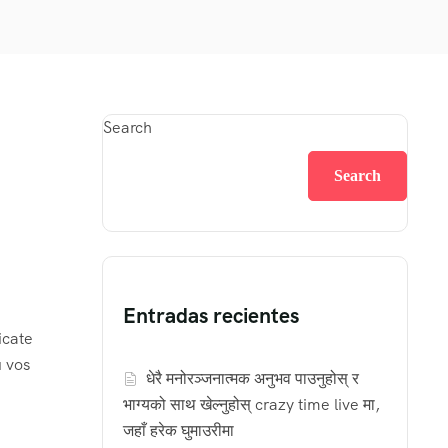
Search
Search
Entradas recientes
icate
u vos
धेरै मनोरञ्जनात्मक अनुभव पाउनुहोस् र
भाग्यको साथ खेल्नुहोस् crazy time live मा,
जहाँ हरेक घुमाउरीमा