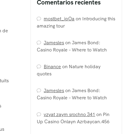
Comentarios recientes
mostbet_ipOa
on
Introducing this
amazing tour
n de
Jamesles
on
James Bond:
Casino Royale – Where to Watch
Binance
on
Nature holiday
quotes
uits
Jamesles
on
James Bond:
Casino Royale – Where to Watch
s
vzyat zaym srochno 341
on
Pin
Up Casino Onlayn Azrbaycan.456
us