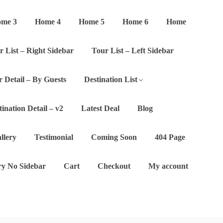
me 3
Home 4
Home 5
Home 6
Home
r List – Right Sidebar
Tour List – Left Sidebar
 Detail – By Guests
Destination List
tination Detail – v2
Latest Deal
Blog
llery
Testimonial
Coming Soon
404 Page
y No Sidebar
Cart
Checkout
My account