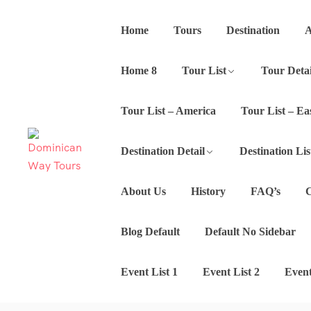
Home
Tours
Destination
A
Home 8
Tour List
Tour Detai
Tour List – America
Tour List – Ea
Destination Detail
Destination Lis
About Us
History
FAQ’s
C
Blog Default
Default No Sidebar
Event List 1
Event List 2
Event