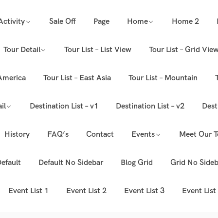
Activity
Sale Off
Page
Home
Home 2
Tour Detail
Tour List – List View
Tour List – Grid Vie
 America
Tour List – East Asia
Tour List – Mountain
il
Destination List – v1
Destination List – v2
Dest
History
FAQ’s
Contact
Events
Meet Our 
efault
Default No Sidebar
Blog Grid
Grid No Sideb
Event List 1
Event List 2
Event List 3
Event List