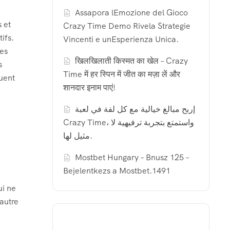
Assapora lEmozione del Gioco
 et
Crazy Time Demo Rivela Strategie
ifs.
Vincenti e unEsperienza Unica.
les
खिलखिलाती किस्मत का खेल – Crazy
s
Time में हर स्पिन में जीत का मज़ा लें और
uent
शानदार इनाम पाएं!
إربح مبالغ خيالية مع كل لفة في لعبة
Crazy Time، واستمتع بتجربة ترفيهية لا
مثيل لها.
Mostbet Hungary – Bnusz 125 –
Bejelentkezs a Mostbet.1491
ui ne
 autre