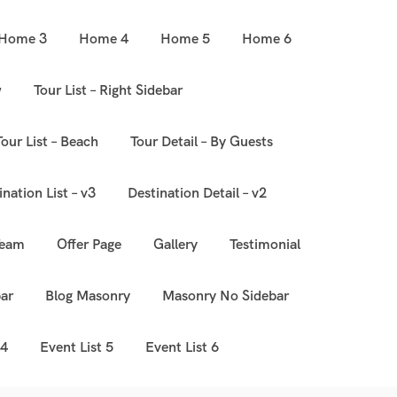
Home 3
Home 4
Home 5
Home 6
w
Tour List – Right Sidebar
Tour List – Beach
Tour Detail – By Guests
ination List – v3
Destination Detail – v2
Team
Offer Page
Gallery
Testimonial
ar
Blog Masonry
Masonry No Sidebar
 4
Event List 5
Event List 6