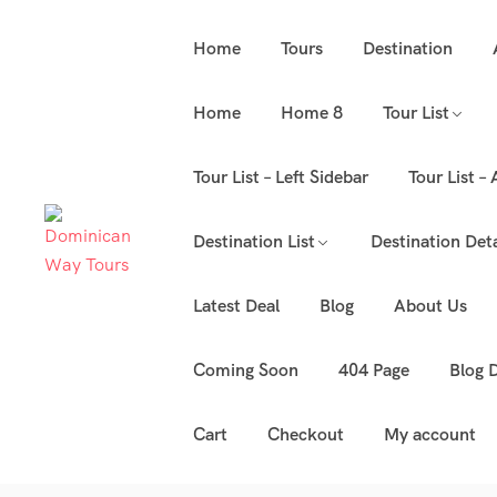
Home
Tours
Destination
Home
Home 8
Tour List
Tour List – Left Sidebar
Tour List –
Destination List
Destination Deta
Latest Deal
Blog
About Us
Coming Soon
404 Page
Blog D
Cart
Checkout
My account