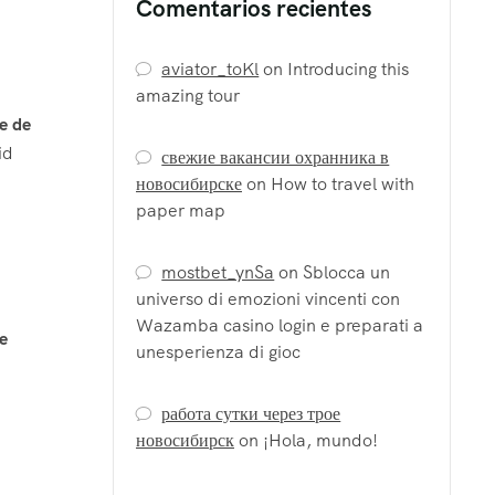
Comentarios recientes
aviator_toKl
on
Introducing this
amazing tour
e de
id
свежие вакансии охранника в
новосибирске
on
How to travel with
paper map
mostbet_ynSa
on
Sblocca un
universo di emozioni vincenti con
Wazamba casino login e preparati a
de
unesperienza di gioc
работа сутки через трое
новосибирск
on
¡Hola, mundo!