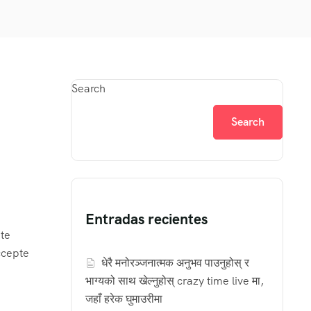
Search
Search
Entradas recientes
ite
ccepte
धेरै मनोरञ्जनात्मक अनुभव पाउनुहोस् र
भाग्यको साथ खेल्नुहोस् crazy time live मा,
जहाँ हरेक घुमाउरीमा