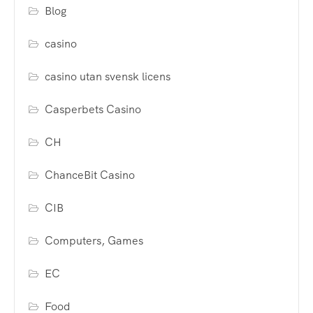
Blog
casino
casino utan svensk licens
Casperbets Casino
CH
ChanceBit Casino
CIB
Computers, Games
EC
Food