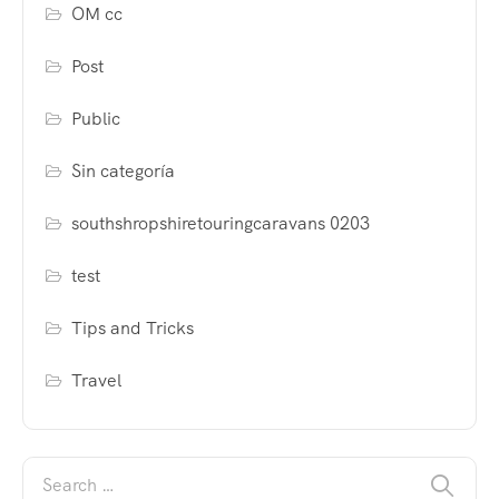
OM cc
Post
Public
Sin categoría
southshropshiretouringcaravans 0203
test
Tips and Tricks
Travel