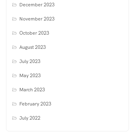
December 2023
November 2023
October 2023
August 2023
July 2023
May 2023
March 2023
February 2023
July 2022