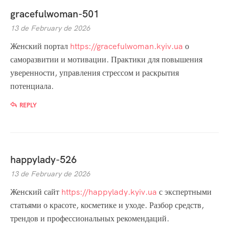
gracefulwoman-501
13 de February de 2026
Женский портал
https://gracefulwoman.kyiv.ua
о
саморазвитии и мотивации. Практики для повышения
уверенности, управления стрессом и раскрытия
потенциала.
REPLY
happylady-526
13 de February de 2026
Женский сайт
https://happylady.kyiv.ua
с экспертными
статьями о красоте, косметике и уходе. Разбор средств,
трендов и профессиональных рекомендаций.