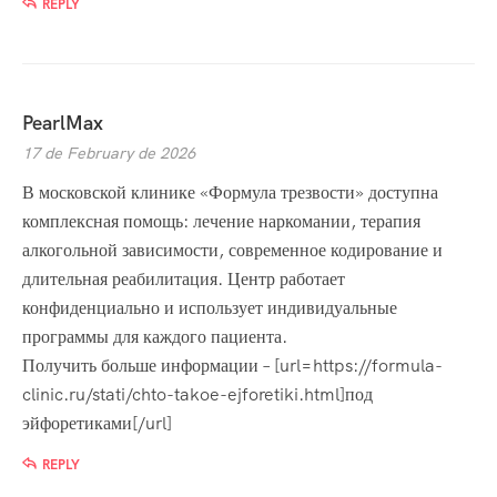
REPLY
PearlMax
17 de February de 2026
В московской клинике «Формула трезвости» доступна
комплексная помощь: лечение наркомании, терапия
алкогольной зависимости, современное кодирование и
длительная реабилитация. Центр работает
конфиденциально и использует индивидуальные
программы для каждого пациента.
Получить больше информации – [url=https://formula-
clinic.ru/stati/chto-takoe-ejforetiki.html]под
эйфоретиками[/url]
REPLY