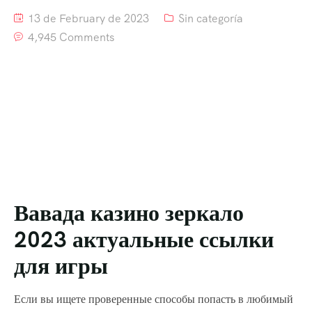
13 de February de 2023
Sin categoría
Home 4
4,945 Comments
Home 5
Home 6
Home
Home 8
Tour List
Вавада казино зеркало
Tour Detail
2023 актуальные ссылки
Tour List – List View
для игры
Tour List – Grid View
Если вы ищете проверенные способы попасть в любимый