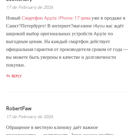
17 de February de 2026
Новый
Смартфон Apple iPhone 17 цена
уже в продаже в
Санкт?Петербурге! В интернет?магазине i4you вас ждёт
широкий выбор оригинальных устройств Apple по
выгодным ценам. На каждый смартфон действует
официальная гарантия от производителя сроком от года —
вы можете быть уверены в качестве и долговечности
покупки.
REPLY
RobertFaw
17 de February de 2026
Обращение в местную клинику даёт важное