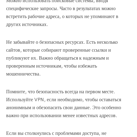
Можно использовать поисковые системы, вводя
Meet Our Team
специфические запросы. Часто в результатах можно
встретить рабочие адреса, о которых не упоминают в
Offer Page
других источниках.
Gallery
Не забывайте о безопасных ресурсах. Есть несколько
Testimonial
сайтов, которые собирают проверенные ссылки и
публикуют их. Важно обращаться к надежным и
Coming Soon
проверенным источникам, чтобы избежать
мошенничества.
404 Page
Помните, что безопасность всегда на первом месте.
Blog Default
Используйте VPN, если необходимо, чтобы оставаться
Default No Sidebar
анонимным и обезопасить свои данные. Это особенно
важно при использовании менее известных адресов.
Blog Grid
Если вы столкнулись с проблемами доступа, не
Grid No Sidebar