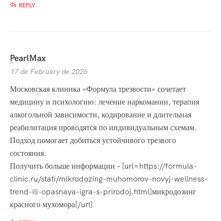
REPLY
PearlMax
17 de February de 2026
Московская клиника «Формула трезвости» сочетает
медицину и психологию: лечение наркомании, терапия
алкогольной зависимости, кодирование и длительная
реабилитация проводятся по индивидуальным схемам.
Подход помогает добиться устойчивого трезвого
состояния.
Получить больше информации – [url=https://formula-
clinic.ru/stati/mikrodozing-muhomorov-novyj-wellness-
trend-ili-opasnaya-igra-s-prirodoj.html]микродозинг
красного мухомора[/url]