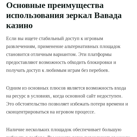
Основные преимущества
использования зеркал Вавада
казино
Если вы ищете стабильный доступ к игровым
развлечениям, применение альтернативных площадок
становится отличным вариантом. Эти платформы
предоставляют возможность обходить блокировки и
получать доступ к любимым играм без перебоев.
Одним из основных плюсов является возможность входа
на ресурс в условиях, когда основной сайт недоступен.
Это обстоятельство позволяет избежать потери времени и
сконцентрироваться на игровом процессе.
Наличие нескольких площадок обеспечивает большую