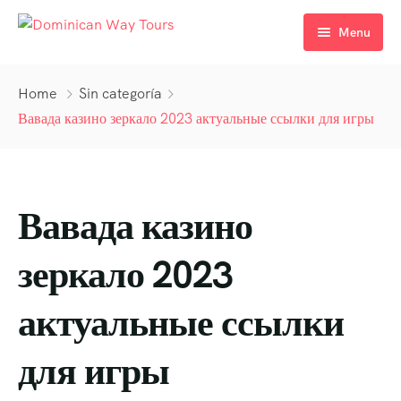
Menu
Home
Home
Sin categoría
Tours
Вавада казино зеркало 2023 актуальные ссылки для игры
Destination
Activity
Вавада казино
Sale Off
Activity – Hiking
зеркало 2023
Page
Activity – Culture
актуальные ссылки
Home
Activity – Beaches
для игры
Home 2
Activity – Family
Home 3